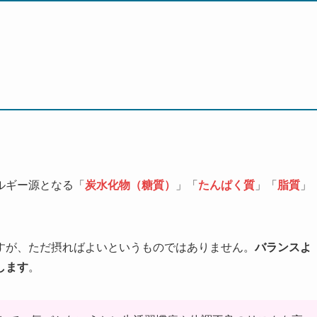
ルギー源となる「
炭水化物（糖質）
」「
たんぱく質
」「
脂質
」
すが、ただ摂ればよいというものではありません。
バランスよ
します
。