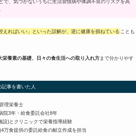
とで、気づかないうちに生活習慣病や体調不良のリスクを高
。
控えればいい」といった誤解が、逆に健康を損ねている
ことも
大栄養素の基礎、日々の食生活への取り入れ方
まで分かりやす
の記事を書いた人
の管理栄養士
病院3年・給食委託会社8年
2施設)とクリニックで栄養指導経験
均4万食提供の委託給食の献立作成を担当