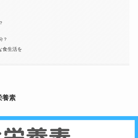
？
分？
な食生活を
栄養素